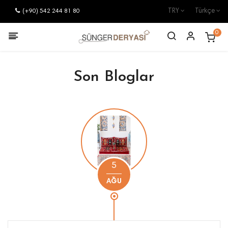
(+90) 542 244 81 80
TRY
Türkçe
0
Son Bloglar
5
AĞU