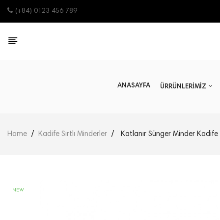
(+84) 0123 456 789
ANASAYFA
ÜRRÜNLERİMİZ
Home
Kadife Sırtlı Minderler
Katlanır Sünger Minder Kadife
NEW