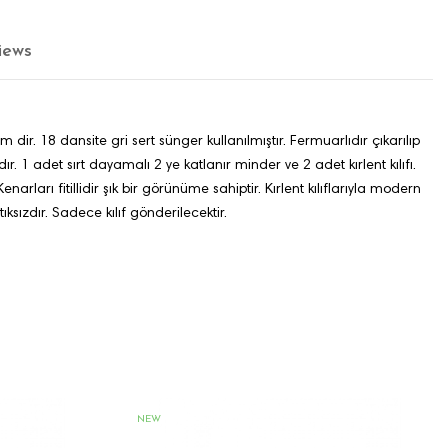
iews
r. 18 dansite gri sert sünger kullanılmıştır. Fermuarlıdır çıkarılıp
adet sırt dayamalı 2 ye katlanır minder ve 2 adet kırlent kılıfı.
narları fitillidir şık bir görünüme sahiptir. Kırlent kılıflarıyla modern
ksızdır. Sadece kılıf gönderilecektir.
NEW