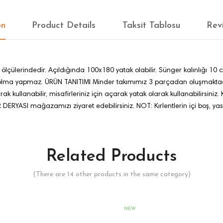
on
Product Details
Taksit Tablosu
Rev
rindedir. Açıldığında 100x180 yatak olabilir. Sünger kalınlığı 10 cm di
lma yapmaz. ÜRÜN TANITIMI Minder takımımız 3 parçadan oluşmaktadır. 1 
 kullanabilir, misafirleriniz için açarak yatak olarak kullanabilirsiniz. Ke
ERYASI mağazamızı ziyaret edebilirsiniz. NOT: Kırlentlerin içi boş, yastı
Related Products
(There are 14 other products in the same category)
NEW