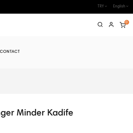
TRY
English
0
CONTACT
nger Minder Kadife