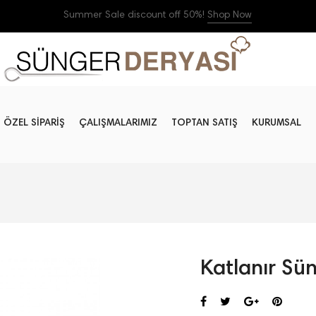
Summer Sale discount off 50%!
Shop Now
ÖZEL SİPARİŞ
ÇALIŞMALARIMIZ
TOPTAN SATIŞ
KURUMSAL
Katlanır Sü