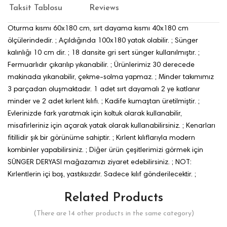
Taksit Tablosu
Reviews
Oturma kısmı 60x180 cm, sırt dayama kısmı 40x180 cm
ölçülerindedir. ; Açıldığında 100x180 yatak olabilir. ; Sünger
kalınlığı 10 cm dir. ; 18 dansite gri sert sünger kullanılmıştır. ;
Fermuarlıdır çıkarılıp yıkanabilir. ; Ürünlerimiz 30 derecede
makinada yıkanabilir, çekme-solma yapmaz. ; Minder takımımız
3 parçadan oluşmaktadır. 1 adet sırt dayamalı 2 ye katlanır
minder ve 2 adet kırlent kılıfı. ; Kadife kumaştan üretilmiştir. ;
Evlerinizde fark yaratmak için koltuk olarak kullanabilir,
misafirleriniz için açarak yatak olarak kullanabilirsiniz. ; Kenarları
fitillidir şık bir görünüme sahiptir. ; Kırlent kılıflarıyla modern
kombinler yapabilirsiniz. ; Diğer ürün çeşitlerimizi görmek için
SÜNGER DERYASI mağazamızı ziyaret edebilirsiniz. ; NOT:
Kırlentlerin içi boş, yastıksızdır. Sadece kılıf gönderilecektir. ;
Related Products
(There are 14 other products in the same category)