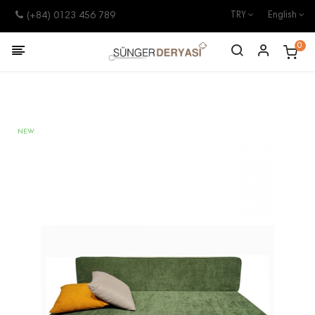
(+84) 0123 456 789
TRY
English
0
NEW