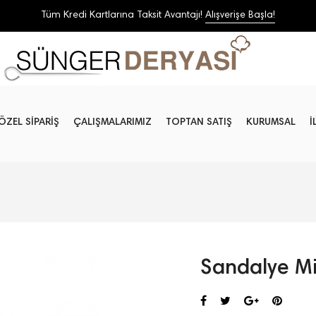
Tüm Kredi Kartlarına Taksit Avantajı!
Alışverişe Başla!
ÖZEL SİPARİŞ
ÇALIŞMALARIMIZ
TOPTAN SATIŞ
KURUMSAL
İ
Sandalye Mi