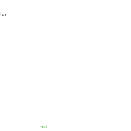
lar
YENI