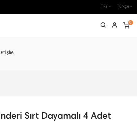
TRY
Türkçe
0
LETİŞİM
nderi Sırt Dayamalı 4 Adet