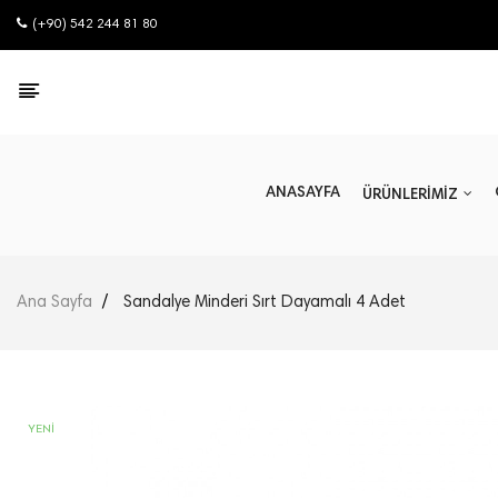
(+90) 542 244 81 80
ANASAYFA
ÜRÜNLERİMİZ
Ana Sayfa
Sandalye Minderi Sırt Dayamalı 4 Adet
YENI