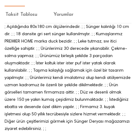
Taksit Tablosu
Yorumlar
; Açıldığında 80x180 cm ölçülerindedir. ; ; Sünger kalınlığı 10 cm
dir. ; ; 18 dansite gri sert sünger kullanılmıştır. ; ; Kumaşlarımız
PREMIER HOME marka duck bezidir. ; ; Leke tutmaz, sıvı itici
özelliğe sahiptir. ; ; Ürünlerimiz 30 derecede yıkanabilir. Çekme-
solma yapmaz. ; ; Ürünümüz birleşik şekilde 3 parçadan
oluşmaktadır. ; ; İster koltuk ister ister puf ister yatak olarak
kullanılabilir. ; ; Taşıma kolaylığı sağlamak için özel bir tasarım
yapılmıştır. ; ; Ürünlerimiz kendi imalatımız olup kendi atölyemizde
uzman kadromuz ile özenli bir şekilde dikilmektedir. ; ; Ürün
görselleri tamamen firmamıza aittir. ; ; Düz ve desenli olmak
üzere 150 ye yakın kumaş çeşidimiz bulunmaktadır. ; ; İstediğiniz
ebatta ve desende özel dikim yapılır. ; ; Firmamız 3. kuşak
işletmesi olup 50 yıllık tecrübesiyle sizlere hizmet vermektedir. ; ;
Diğer ürün çeşitlerimizi görmek için Sünger Deryası mağazamızı
ziyaret edebilirsiniz. ; ;