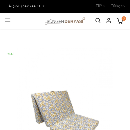
(+90) 542 244 81 80
TRY
Türkçe
0
YENI